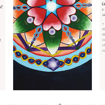
e
L
à 
sa
« 
da
do
co
t
ch
co