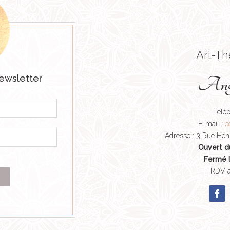
Art-Th
ewsletter
Angé
Télé
E-mail :
c
Adresse : 3 Rue Hen
Ouvert d
Fermé l
RDV a