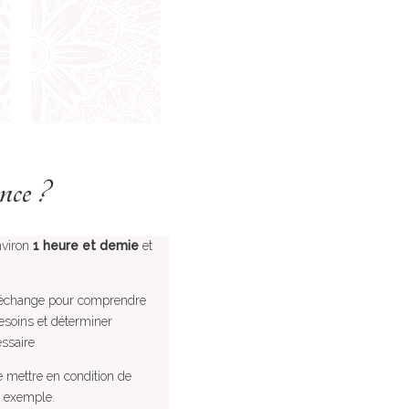
nce ?
nviron
1 heure et demie
et
’échange pour comprendre
besoins et déterminer
ssaire
e mettre en condition de
r exemple.