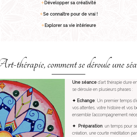
✦
Développer sa créativité
✦
Se connaître pour de vrai !
✦
Explorer sa vie intérieure
t-thérapie, comment se déroule une séa
Une séance
d’art thérapie dure e
se déroule en plusieurs phases :
✦
Echange
: Un premier temps d
vos attentes, votre histoire et vos 
ensemble l’accompagnement néce
✦
Préparation
: un temps pour s
création, une courte méditation pa