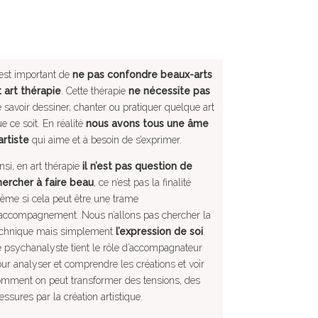
 est important de
ne pas confondre beaux-arts
 art thérapie
. Cette thérapie
ne nécessite pas
 savoir dessiner, chanter ou pratiquer quelque art
e ce soit. En réalité
nous avons tous une âme
artiste
qui aime et à besoin de s’exprimer.
nsi, en art thérapie
il n’est pas question de
hercher à faire beau
, ce n’est pas la finalité
me si cela peut être une trame
accompagnement. Nous n’allons pas chercher la
echnique mais simplement
l’expression de soi
.
 psychanalyste tient le rôle d’accompagnateur
ur analyser et comprendre les créations et voir
mment on peut transformer des tensions, des
essures par la création artistique.