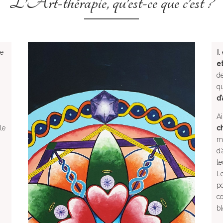
L’Art-thérapie, qu’est-ce que c’est ?
.
ue
Il
et
de
qu
d’
Ai
le
c
mê
d’
t
Le
po
co
bl