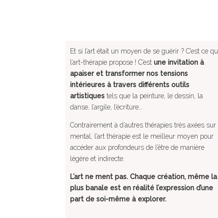
Et si l’art était un moyen de se guérir ? C’est ce q
l’art-thérapie propose ! C’est
une invitation à
apaiser et transformer nos tensions
intérieures à travers différents outils
artistiques
tels que la peinture, le dessin, la
danse, l’argile, l’écriture…
Contrairement à d’autres thérapies très axées sur 
mental, l’art thérapie est le meilleur moyen pour
accéder aux profondeurs de l’être de manière
légère et indirecte.
L’art ne ment pas. Chaque création, même la
plus banale est en réalité l’expression d’une
part de soi-même à explorer.