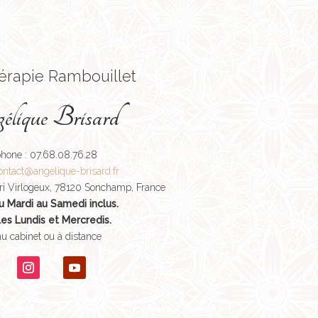
érapie Rambouillet
lique Brisard
phone : 07.68.08.76.28
ontact@angelique-brisard.fr
ri Virlogeux, 78120 Sonchamp, France
u Mardi au Samedi inclus.
es Lundis et Mercredis.
u cabinet ou à distance