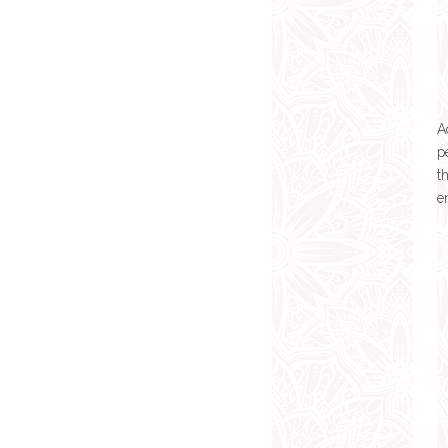
A
p
t
e